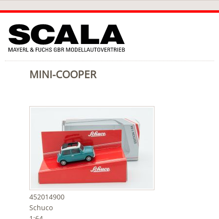
MINI-COOPER
452014900
Schuco
1:64