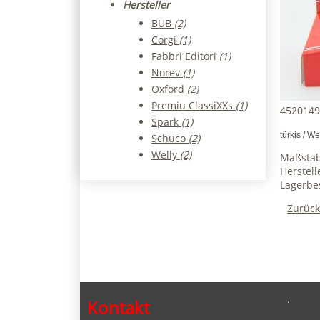
Hersteller
BUB
(2)
Corgi
(1)
Fabbri Editori
(1)
Norev
(1)
Oxford
(2)
Premiu ClassiXXs
(1)
4520149
Spark
(1)
türkis / W
Schuco
(2)
Welly
(2)
Maßstab
Herstell
Lagerbe
Zurück
.
Kontakt