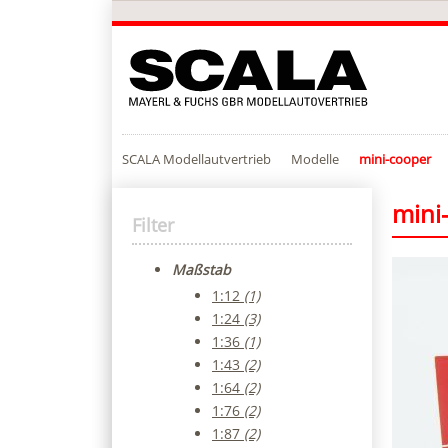
SCALA Modellautvertrieb
Modelle
mini-cooper
mini
Filter
Maßstab
1:12
(1)
1:24
(3)
1:36
(1)
1:43
(2)
1:64
(2)
1:76
(2)
1:87
(2)