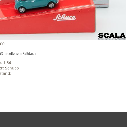
00
eiß mit offenem Faltdach
: 1:64
er: Schuco
stand: