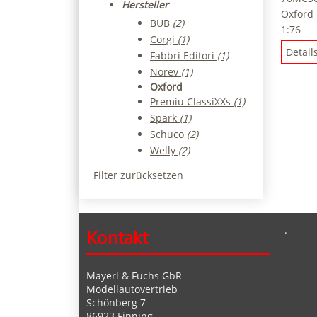
Hersteller
Oxford
BUB
(2)
1:76
Corgi
(1)
Detail
Fabbri Editori
(1)
Norev
(1)
Oxford
Premiu ClassiXXs
(1)
Spark
(1)
Schuco
(2)
Welly
(2)
Filter zurücksetzen
.
Kontakt
Mayerl & Fuchs GbR
Modellautovertrieb
Schönberg 7
86923 Finning