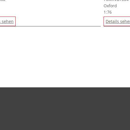
Oxford
1:76
s sehen
Details seh