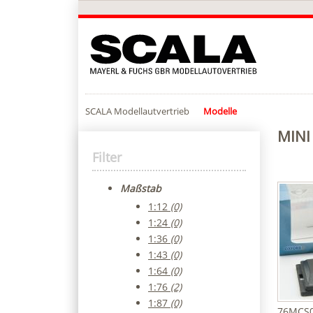
SCALA Modellautvertrieb
Modelle
MINI
Filter
Maßstab
1:12
(0)
1:24
(0)
1:36
(0)
1:43
(0)
1:64
(0)
1:76
(2)
1:87
(0)
76MCS