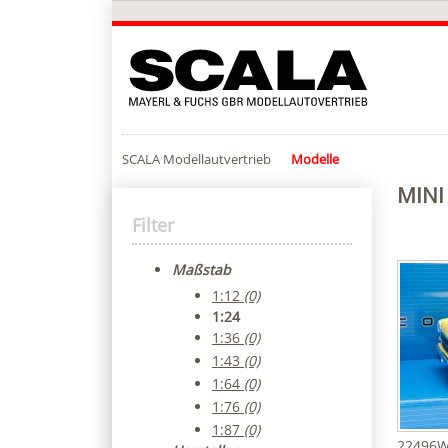
SCALA Modellautvertrieb
Modelle
MINI
Filter
Maßstab
1:12
(0)
1:24
1:36
(0)
1:43
(0)
1:64
(0)
1:76
(0)
1:87
(0)
22496