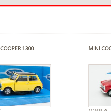
 COOPER 1300
MINI CO
W
22496SB-W