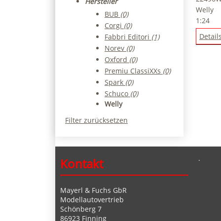
Hersteller
Welly
BUB
(0)
1:24
Corgi
(0)
Detail
Fabbri Editori
(1)
Norev
(0)
Oxford
(0)
Premiu ClassiXXs
(0)
Spark
(0)
Schuco
(0)
Welly
Filter zurücksetzen
.
Kontakt
Mayerl & Fuchs GbR
Modellautovertrieb
Schönberg 7
86923 Finning