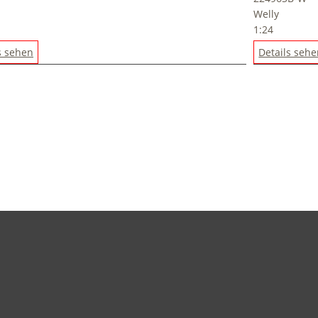
Welly
1:24
s sehen
Details seh