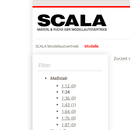
SCALA Modellautvertrieb
Modelle
Zurzeit 
Filter
Maßstab
1:12
(0)
1:24
1:36
(0)
1:43
(1)
1:64
(0)
1:76
(0)
1:87
(0)