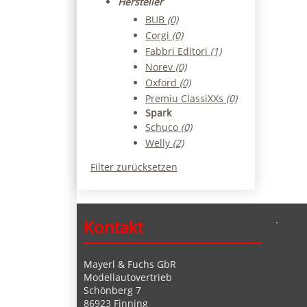
Hersteller
BUB
(0)
Corgi
(0)
Fabbri Editori
(1)
Norev
(0)
Oxford
(0)
Premiu ClassiXXs
(0)
Spark
Schuco
(0)
Welly
(2)
Filter zurücksetzen
.
Kontakt
Mayerl & Fuchs GbR
Modellautovertrieb
Schönberg 7
86923 Finning